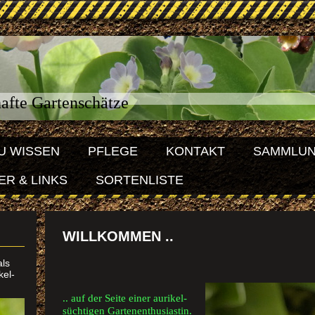
hafte Gartenschätze
U WISSEN
PFLEGE
KONTAKT
SAMMLU
R & LINKS
SORTENLISTE
WILLKOMMEN ..
als
kel-
.. auf der Seite einer aurikel-
süchtigen Gartenenthusiastin.