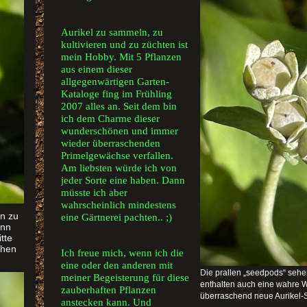
Aurikel zu sammeln, zu
kultivieren und zu züchten ist
mein Hobby. Mit 5 Pflanzen
aus einem dieser
allgegenwärtigen Garten-
Kataloge fing im Frühling
2007 alles an. Seit dem bin
ich dem Charme dieser
wunderschönen und immer
wieder überraschenden
Primelgewächse verfallen.
Am liebsten würde ich von
jeder Sorte eine haben. Dann
müsste ich aber
wahrscheinlich mindestens
n zu
eine Gärtnerei pachten.. ;)
enn
itte
schen
Ich freue mich, wenn ich die
eine oder den anderen mit
Die prallen „seedpods“ sehen
meiner Begeisterung für diese
enthalten auch eine wahre W
zauberhaften Pflanzen
überraschend neue Aurikel-
anstecken kann. Und