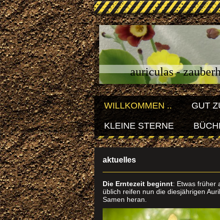
auriculas - zauber
WILLKOMMEN ..
GUT Z
KLEINE STERNE
BÜCHE
aktuelles
Die Erntezeit beginnt
: Etwas früher 
üblich reifen nun die diesjährigen Auri
Samen heran.