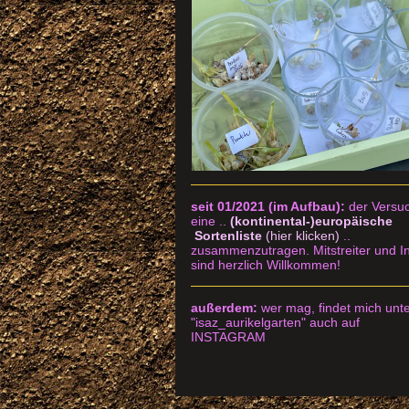
seit 01/2021 (im Aufbau):
der Versu
eine ..
(kontinental-)europäische
Sortenliste
(hier klicken)
..
zusammenzutragen.
Mitstreiter und I
sind herzlich Willkommen!
außerdem:
wer mag, findet mich unt
"isaz_aurikelgarten" auch auf
INSTAGRAM