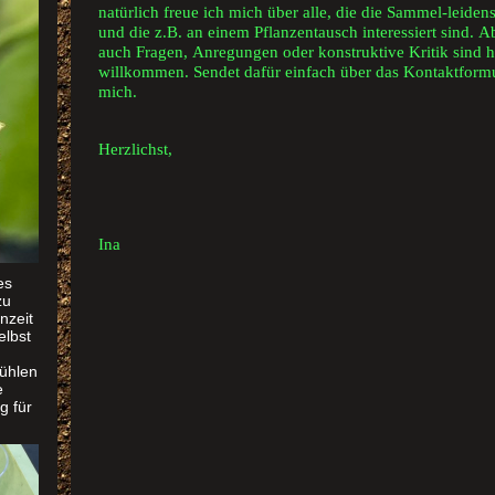
natürlich freue ich mich über alle, die die Sammel-leidens
und die z.B. an einem Pflanzentausch interessiert sind
.
A
auch Fragen, Anregungen
oder konstruktive Kritik sind h
willkommen. Sendet dafür einfach über das Kontaktformu
mich.
Herzlichst,
Ina
es
zu
nzeit
elbst
kühlen
e
g für