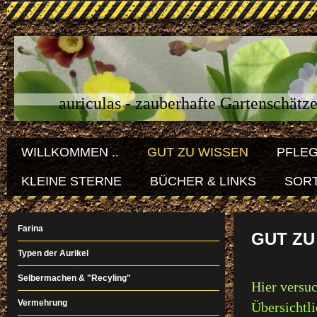
auriculas - zauberhafte Gartenschätz
WILLKOMMEN ..
GUT ZU WISSEN
PFLE
KLEINE STERNE
BÜCHER & LINKS
SORT
Farina
GUT ZU
Typen der Aurikel
Selbermachen & "Recyling"
Hier versuc
Vermehrung
Übersichtli