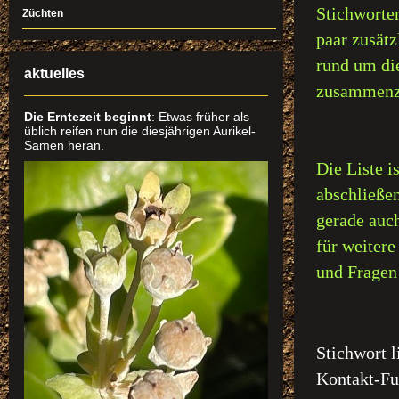
Stichworten
Züchten
paar zusätz
rund um di
aktuelles
zusammenz
Die Erntezeit beginnt
: Etwas früher als
üblich reifen nun die diesjährigen Aurikel-
Samen heran.
Die Liste is
abschließen
gerade auch
für weiter
und Fragen
Stichwort l
Kontakt-Fun