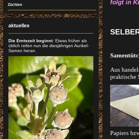
folgt in K
Züchten
aktuelles
SELBER
Die Erntezeit beginnt
: Etwas früher als
üblich reifen nun die diesjährigen Aurikel-
Samen heran.
Samentütc
Aus handels
praktische 
Papiers bzw