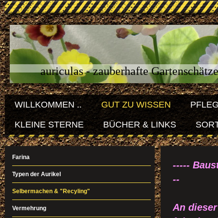
auriculas - zauberhafte Gartenschätz
WILLKOMMEN ..
GUT ZU WISSEN
PFLE
KLEINE STERNE
BÜCHER & LINKS
SORT
Farina
----- Baust
Typen der Aurikel
--
Selbermachen & "Recyling"
An dieser
Vermehrung